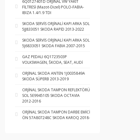
6Q0127401D ORJİNAL VW YAKIT
FİLTRESİ (Mazot-Dizel) POLO-FABIA-
IBIZA 1.4/1.9 TDI
SKODA SERVİS ORJİNALİ KAPI ARKA SOL
5JJ833051 SKODA RAPİD 2013-2022
SKODA SERVİS ORJİNALİ KAPI ARKA SOL
5J6833051 SKODA FABIA 2007-2015
GAZ PEDALI 6Q1723503P
VOLKSWAGEN, ŠKODA, SEAT, AUDİ
ORJİNAL SKODA ANTEN 1J0035849A
SKODA SÜPERB 2013-2019
ORJİNAL SKODA TAMPON REFLEKTÖRÜ
SOL 5E9945105 SKODA OCTAVIA
2012-2016
ORJİNAL SKODA TAMPON DARBE EMİCİ
ÖN 57A807248C SKODA KAROQ 2018-