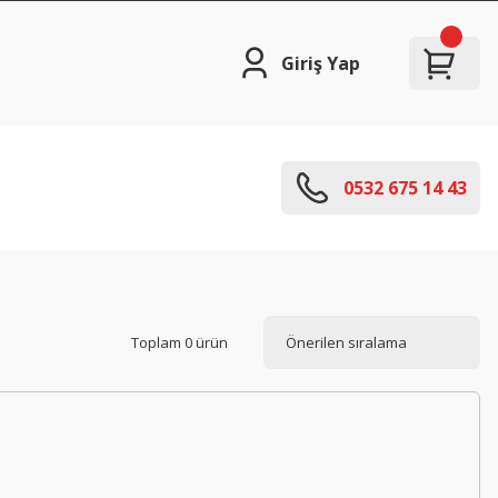
Giriş Yap
0532 675 14 43
Toplam 0 ürün