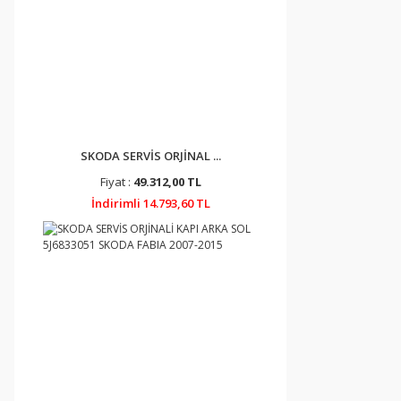
SKODA SERVİS ORJİNAL ...
Fiyat :
49.312,00 TL
İndirimli 14.793,60 TL