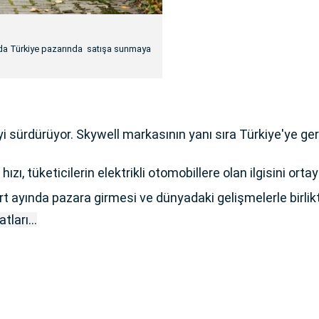
ında Türkiye pazarında satışa sunmaya
yi sürdürüyor. Skywell markasının yanı sıra Türkiye'ye ger
ı, tüketicilerin elektrikli otomobillere olan ilgisini orta
art ayında pazara girmesi ve dünyadaki gelişmelerle birli
tları...