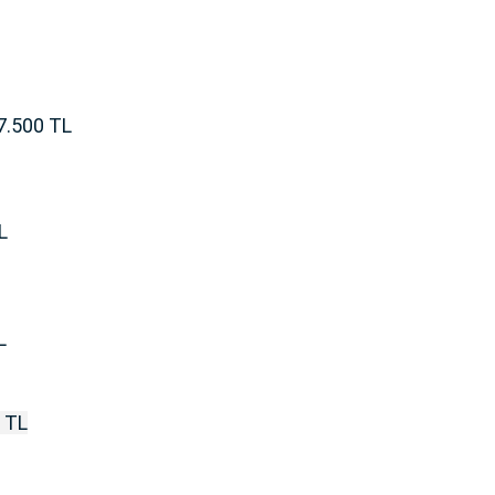
7.500 TL
L
L
1 TL