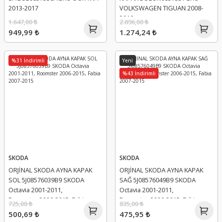
2013-2017
VOLKSWAGEN TIGUAN 2008-
2016
1.647,00 ₺
2.896,00 ₺
949,99 ₺
1.274,24 ₺
%31 İndirimli
Yeni
%43 İndirimli
SKODA
SKODA
ORJİNAL SKODA AYNA KAPAK
ORJİNAL SKODA AYNA KAPAK
SOL 5J08576039B9 SKODA
SAĞ 5J08576049B9 SKODA
Octavia 2001-2011,
Octavia 2001-2011,
Roomster 2006-2015, Fabia
Roomster 2006-2015, Fabia
725,00 ₺
835,00 ₺
2007-2015
2007-2015
500,69 ₺
475,95 ₺