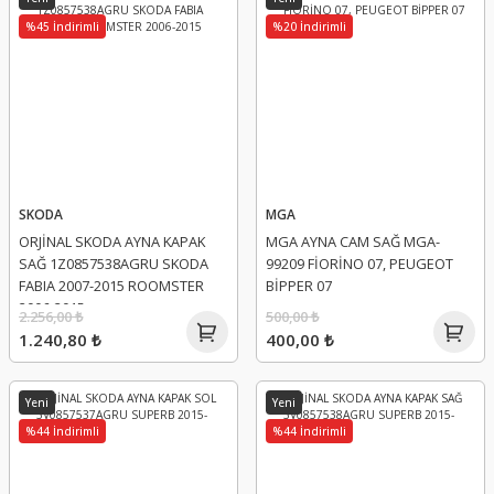
%45 İndirimli
%20 İndirimli
SKODA
MGA
ORJİNAL SKODA AYNA KAPAK
MGA AYNA CAM SAĞ MGA-
SAĞ 1Z0857538AGRU SKODA
99209 FİORİNO 07, PEUGEOT
FABIA 2007-2015 ROOMSTER
BİPPER 07
2006-2015
2.256,00 ₺
500,00 ₺
1.240,80 ₺
400,00 ₺
Yeni
Yeni
%44 İndirimli
%44 İndirimli