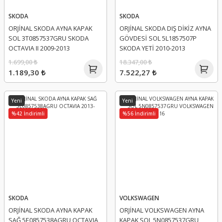
SKODA
SKODA
ORJİNAL SKODA AYNA KAPAK
ORJİNAL SKODA DIŞ DİKİZ AYNA
SOL 3T0857537GRU SKODA
GÖVDESİ SOL 5L1857507P
OCTAVIA II 2009-2013
SKODA YETİ 2010-2013
1.699,00 ₺
18.347,00 ₺
1.189,30 ₺
7.522,27 ₺
Yeni
Yeni
%42 İndirimli
%56 İndirimli
SKODA
VOLKSWAGEN
ORJİNAL SKODA AYNA KAPAK
ORJİNAL VOLKSWAGEN AYNA
SAĞ 5E0857538AGRU OCTAVIA
KAPAK SOL 5N0857537GRU