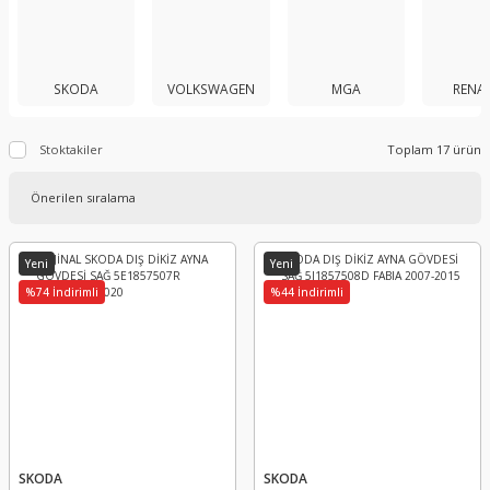
SKODA
VOLKSWAGEN
MGA
RENA
Stoktakiler
Toplam 17 ürün
Yeni
Yeni
%74 İndirimli
%44 İndirimli
SKODA
SKODA