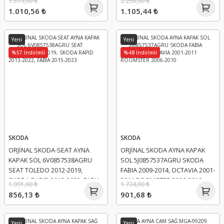
1.579,00 ₺
2.256,00 ₺
1.010,56 ₺
1.105,44 ₺
Yeni
Yeni
%57 İndirimli
%48 İndirimli
SKODA
SKODA
ORJİNAL SKODA-SEAT AYNA
ORJİNAL SKODA AYNA KAPAK
KAPAK SOL 6V0857538AGRU
SOL 5J0857537AGRU SKODA
SEAT TOLEDO 2012-2019,
FABIA 2009-2014, OCTAVIA 2001-
SKODA RAPID 2013-2022, FABIA
2011 ROOMSTER 2006-2010
1.991,00 ₺
1.734,00 ₺
2015-2023
856,13 ₺
901,68 ₺
Yeni
Yeni