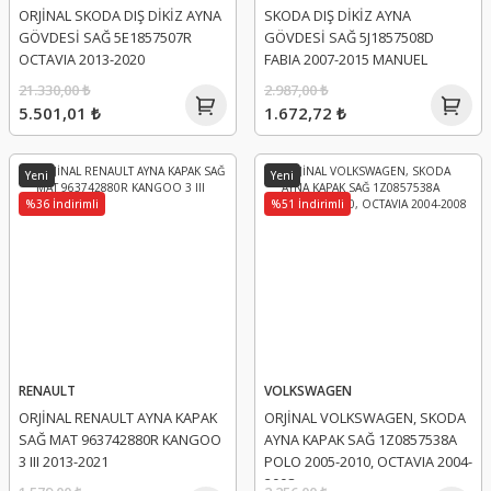
ORJİNAL SKODA DIŞ DİKİZ AYNA
SKODA DIŞ DİKİZ AYNA
GÖVDESİ SAĞ 5E1857507R
GÖVDESİ SAĞ 5J1857508D
OCTAVIA 2013-2020
FABIA 2007-2015 MANUEL
21.330,00 ₺
2.987,00 ₺
5.501,01 ₺
1.672,72 ₺
Yeni
Yeni
%36 İndirimli
%51 İndirimli
RENAULT
VOLKSWAGEN
ORJİNAL RENAULT AYNA KAPAK
ORJİNAL VOLKSWAGEN, SKODA
SAĞ MAT 963742880R KANGOO
AYNA KAPAK SAĞ 1Z0857538A
3 III 2013-2021
POLO 2005-2010, OCTAVIA 2004-
2008