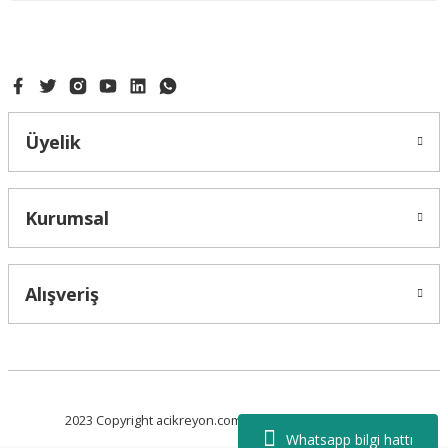
Ürün fiyatı diğer sitelerden daha pahalı.
Bu ürüne benzer farklı alternatifler olmalı.
Üyelik
Gönder
Kurumsal
Alışveriş
2023 Copyright acikreyon.com.tr - Tüm Hakları Saklıdır.
Whatsapp bilgi hattı