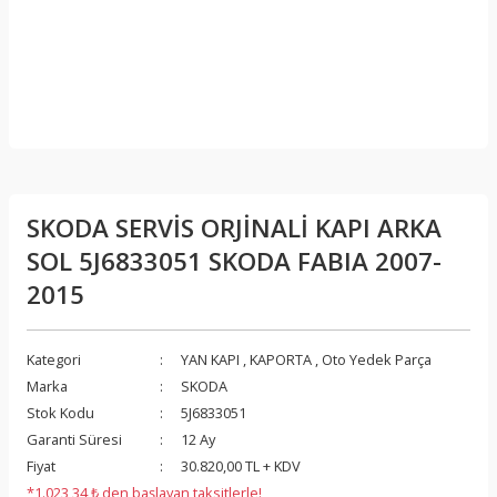
SKODA SERVİS ORJİNALİ KAPI ARKA
SOL 5J6833051 SKODA FABIA 2007-
2015
Kategori
YAN KAPI
,
KAPORTA
,
Oto Yedek Parça
Marka
SKODA
Stok Kodu
5J6833051
Garanti Süresi
12 Ay
Fiyat
30.820,00 TL + KDV
*1.023,34 ₺ den başlayan taksitlerle!