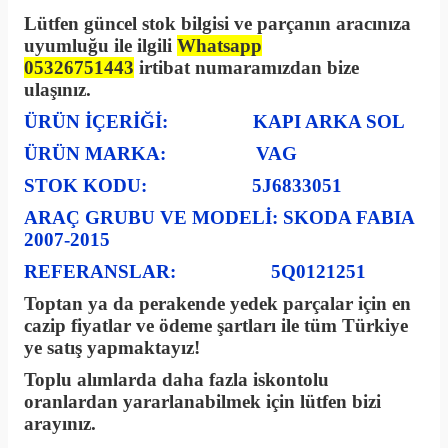
Lütfen güncel stok bilgisi ve parçanın aracınıza
uyumluğu ile ilgili
Whatsapp
05326751443
irtibat numaramızdan bize
ulaşınız.
ÜRÜN İÇERİĞİ: KAPI ARKA SOL
ÜRÜN MARKA: VAG
STOK KODU: 5J6833051
ARAÇ GRUBU VE MODELİ: SKODA FABIA
2007-2015
REFERANSLAR: 5Q0121251
Toptan ya da perakende yedek parçalar için en
cazip fiyatlar ve ödeme şartları ile tüm Türkiye
ye satış yapmaktayız!
Toplu alımlarda daha fazla iskontolu
oranlardan yararlanabilmek için lütfen bizi
arayınız.