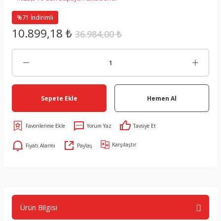
%71 İndirimli
10.899,18 ₺
36.984,00 ₺
Sepete Ekle
Hemen Al
Yorum Yaz
Tavsiye Et
Karşılaştır
Fiyatı Alarmı
Paylaş
Ürün Bilgisi