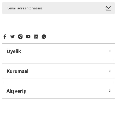
Ürün açıklamasında eksik bilgiler bulunuyor.
Ürün bilgilerinde hatalar bulunuyor.
Ürün fiyatı diğer sitelerden daha pahalı.
Bu ürüne benzer farklı alternatifler olmalı.
Üyelik
Gönder
Kurumsal
Alışveriş