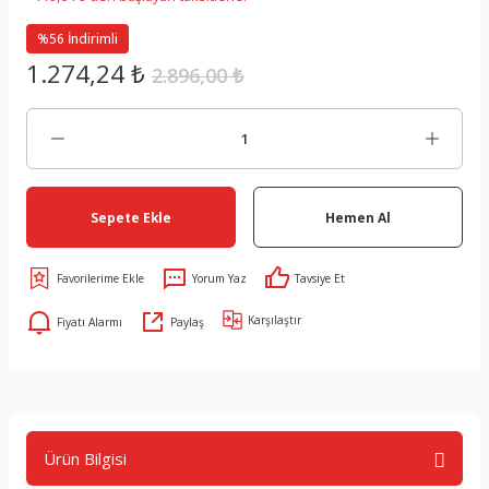
%56 İndirimli
1.274,24 ₺
2.896,00 ₺
Sepete Ekle
Hemen Al
Yorum Yaz
Tavsiye Et
Karşılaştır
Fiyatı Alarmı
Paylaş
Ürün Bilgisi