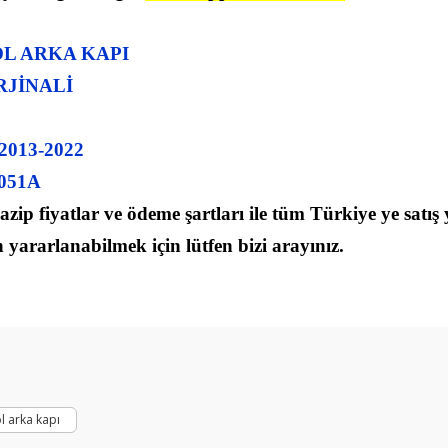
 ARKA KAPI
RJİNALİ
013-2022
3051A
zip fiyatlar ve ödeme şartları ile tüm Türkiye ye satı
yararlanabilmek için lütfen bizi arayınız.
arda yetersiz gördüğünüz noktaları öneri formunu kullanarak tarafımıza ilet
Ürün hakkında henüz soru sorulmamış.
Bu ürüne ilk yorumu siz yapın!
Yorum Yaz
Soru Sor
l arka kapı