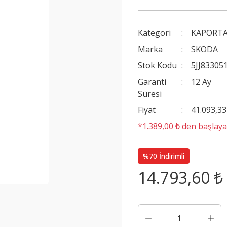
Kategori
KAPORT
Marka
SKODA
Stok Kodu
5JJ83305
Garanti
12 Ay
Süresi
Fiyat
41.093,3
*1.389,00 ₺ den başlayan
%70 İndirimli
14.793,60 ₺