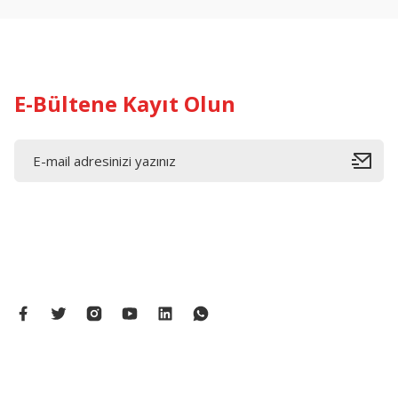
Ürün fiyatı diğer sitelerden daha pahalı.
Bu ürüne benzer farklı alternatifler olmalı.
E-Bültene Kayıt Olun