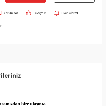
Yorum Yaz
Tavsiye Et
Fiyatı Alarmı
ır
ileriniz
ramızdan bize ulaşınız.