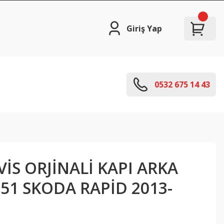
Giriş Yap
0532 675 14 43
İS ORJİNALİ KAPI ARKA
051 SKODA RAPİD 2013-