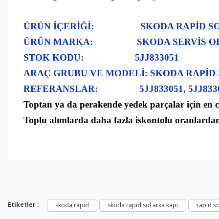
ÜRÜN İÇERİĞİ: SKODA RAPİD SOL
ÜRÜN MARKA:
SKODA SERVİS O
STOK KODU:
5JJ833051
ARAÇ GRUBU VE MODELİ:
SKODA RAPİD 2
REFERANSLAR:
5JJ833051, 5JJ83
Toptan ya da perakende yedek parçalar için en ca
Toplu alımlarda daha fazla iskontolu oranlardan 
Bu ürünün fiyat bilgisi, resim, ürün açıklamalarında ve diğer konul
Görüş ve önerileriniz için teşekkür ederiz.
Ürün resmi kalitesiz, bozuk veya görüntülenemiyor.
Ürün açıklamasında eksik bilgiler bulunuyor.
Etiketler :
skoda rapid
skoda rapid sol arka kapı
rapid so
Ürün bilgilerinde hatalar bulunuyor.