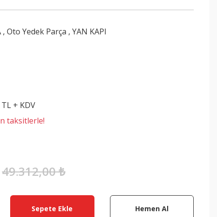
A
,
Oto Yedek Parça
,
YAN KAPI
1
3 TL + KDV
 taksitlerle!
49.312,00 ₺
Sepete Ekle
Hemen Al