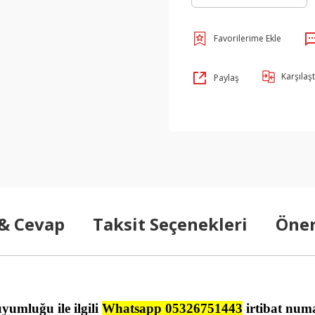
Karşılaşt
Paylaş
 & Cevap
Taksit Seçenekleri
Öner
uyumluğu ile ilgili
Whatsapp 05326751443
irtibat numa