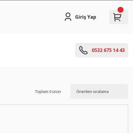
Giriş Yap
0532 675 14 43
Toplam 0 ürün