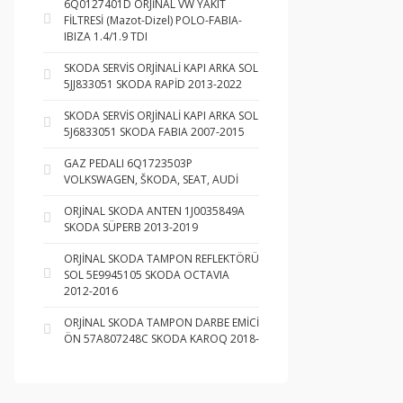
6Q0127401D ORJİNAL VW YAKIT
FİLTRESİ (Mazot-Dizel) POLO-FABIA-
IBIZA 1.4/1.9 TDI
SKODA SERVİS ORJİNALİ KAPI ARKA SOL
5JJ833051 SKODA RAPİD 2013-2022
SKODA SERVİS ORJİNALİ KAPI ARKA SOL
5J6833051 SKODA FABIA 2007-2015
GAZ PEDALI 6Q1723503P
VOLKSWAGEN, ŠKODA, SEAT, AUDİ
ORJİNAL SKODA ANTEN 1J0035849A
SKODA SÜPERB 2013-2019
ORJİNAL SKODA TAMPON REFLEKTÖRÜ
SOL 5E9945105 SKODA OCTAVIA
2012-2016
ORJİNAL SKODA TAMPON DARBE EMİCİ
ÖN 57A807248C SKODA KAROQ 2018-