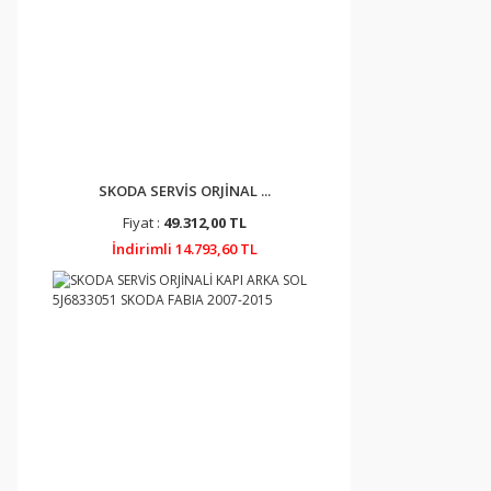
SKODA SERVİS ORJİNAL ...
Fiyat :
49.312,00 TL
İndirimli 14.793,60 TL