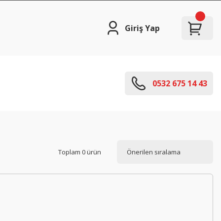
Giriş Yap
0532 675 14 43
Toplam 0 ürün