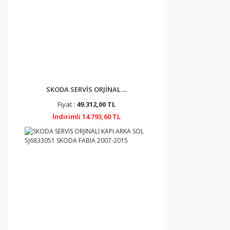
SKODA SERVİS ORJİNAL ...
Fiyat :
49.312,00 TL
İndirimli 14.793,60 TL