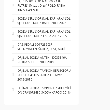
6Q0127401D ORJİNAL VW YAKIT
FİLTRESİ (Mazot-Dizel) POLO-FABIA-
IBIZA 1.4/1.9 TDI
SKODA SERVİS ORJİNALİ KAPI ARKA SOL
5JJ833051 SKODA RAPİD 2013-2022
SKODA SERVİS ORJİNALİ KAPI ARKA SOL
5J6833051 SKODA FABIA 2007-2015
GAZ PEDALI 6Q1723503P
VOLKSWAGEN, ŠKODA, SEAT, AUDİ
ORJİNAL SKODA ANTEN 1J0035849A
SKODA SÜPERB 2013-2019
ORJİNAL SKODA TAMPON REFLEKTÖRÜ
SOL 5E9945105 SKODA OCTAVIA
2012-2016
ORJİNAL SKODA TAMPON DARBE EMİCİ
ÖN 57A807248C SKODA KAROQ 2018-