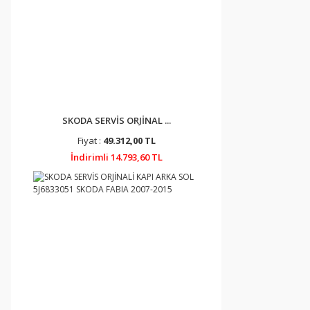
SKODA SERVİS ORJİNAL ...
Fiyat :
49.312,00 TL
İndirimli 14.793,60 TL