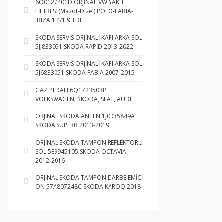
6Q0127401D ORJİNAL VW YAKIT
FİLTRESİ (Mazot-Dizel) POLO-FABIA-
IBIZA 1.4/1.9 TDI
SKODA SERVİS ORJİNALİ KAPI ARKA SOL
5JJ833051 SKODA RAPİD 2013-2022
SKODA SERVİS ORJİNALİ KAPI ARKA SOL
5J6833051 SKODA FABIA 2007-2015
GAZ PEDALI 6Q1723503P
VOLKSWAGEN, ŠKODA, SEAT, AUDİ
ORJİNAL SKODA ANTEN 1J0035849A
SKODA SÜPERB 2013-2019
ORJİNAL SKODA TAMPON REFLEKTÖRÜ
SOL 5E9945105 SKODA OCTAVIA
2012-2016
ORJİNAL SKODA TAMPON DARBE EMİCİ
ÖN 57A807248C SKODA KAROQ 2018-