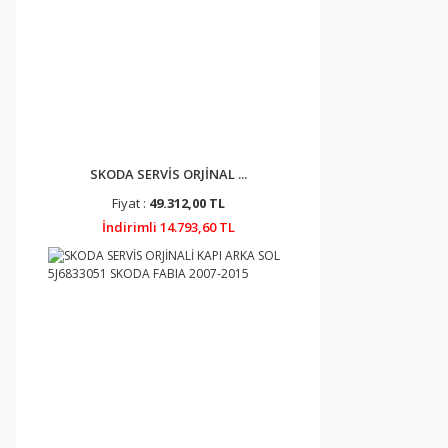
SKODA SERVİS ORJİNAL ...
Fiyat :
49.312,00 TL
İndirimli 14.793,60 TL