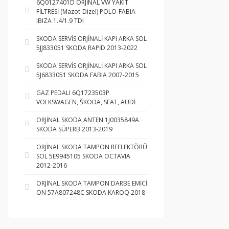
6Q0127401D ORJİNAL VW YAKIT
FİLTRESİ (Mazot-Dizel) POLO-FABIA-
IBIZA 1.4/1.9 TDI
SKODA SERVİS ORJİNALİ KAPI ARKA SOL
5JJ833051 SKODA RAPİD 2013-2022
SKODA SERVİS ORJİNALİ KAPI ARKA SOL
5J6833051 SKODA FABIA 2007-2015
GAZ PEDALI 6Q1723503P
VOLKSWAGEN, ŠKODA, SEAT, AUDİ
ORJİNAL SKODA ANTEN 1J0035849A
SKODA SÜPERB 2013-2019
ORJİNAL SKODA TAMPON REFLEKTÖRÜ
SOL 5E9945105 SKODA OCTAVIA
2012-2016
ORJİNAL SKODA TAMPON DARBE EMİCİ
ÖN 57A807248C SKODA KAROQ 2018-