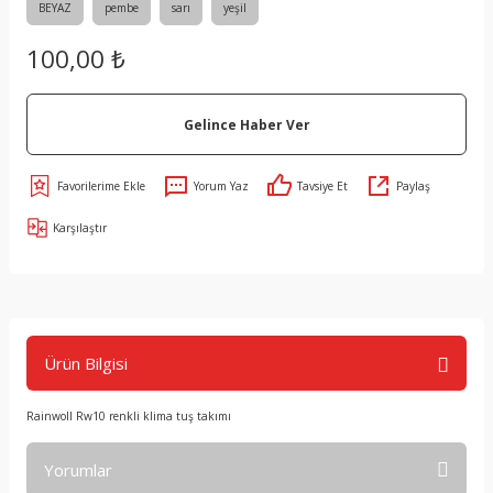
BEYAZ
pembe
sarı
yeşil
100,00 ₺
Gelince Haber Ver
Yorum Yaz
Tavsiye Et
Paylaş
Karşılaştır
Ürün Bilgisi
Rainwoll Rw10 renkli klima tuş takımı
Yorumlar