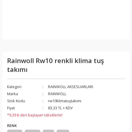
Rainwoll Rw10 renkli klima tuş
takımı
Kategori
RAINWOLL AKSESUARLARI
Marka
RAINWOLL
Stok Kodu
rw10klimatuştakımı
Fiyat
83,33 TL + KDV
*9,39 ₺ den başlayan taksitlerle!
RENK